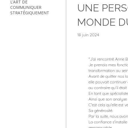
L’ART DE
UNE PERS
COMMUNIQUER
STRATÉGIQUEMENT
MONDE D
18 juin 2024
"J’ai rencontré Anne B
Je prenais mes fonct
transformation au sei
Avant de quitter nos 
elle pouvait continuer 
au contraire qu'il éta
En tant que spécialist
Ainsi que son analyse 
C'est cela qu'elle est v
Sa générosité.
Par la suite, nous avon
La confiance s'install
remarquable.