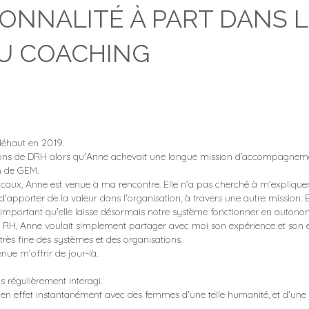
ONNALITÉ À PART DANS 
U COACHING
léhaut en 2019.
ions de DRH alors qu'Anne achevait une longue mission d’accompagneme
n de GEM.
locaux, Anne est venue à ma rencontre. Elle n'a pas cherché à m'expliq
d'apporter de la valeur dans l'organisation, à travers une autre mission. E
it important qu'elle laisse désormais notre système fonctionner en autono
e RH, Anne voulait simplement partager avec moi son expérience et son e
très fine des systèmes et des organisations.
enue m'offrir de jour-là.
s régulièrement interagi.
e en effet instantanément avec des femmes d'une telle humanité, et d'une 