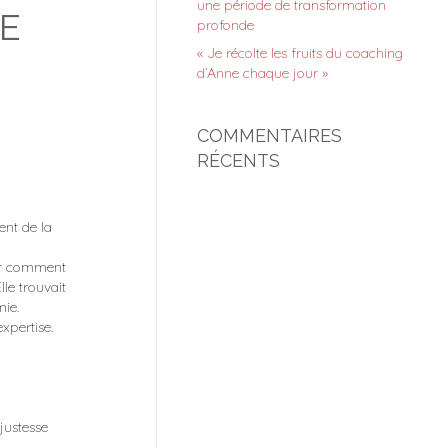
une période de transformation
LE
profonde
« Je récolte les fruits du coaching
d’Anne chaque jour »
COMMENTAIRES
RÉCENTS
nt de la
uer comment
lle trouvait
mie.
xpertise.
justesse