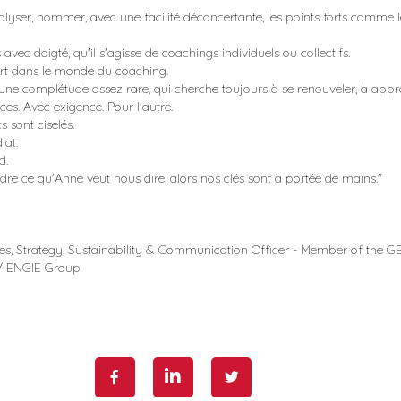
analyser, nommer, avec une facilité déconcertante, les points forts comme l
 avec doigté, qu'il s'agisse de coachings individuels ou collectifs.
rt dans le monde du coaching.
'une complétude assez rare, qui cherche toujours à se renouveler, à appr
s. Avec exigence. Pour l'autre.
sont ciselés.
iat.
d.
ndre ce qu'Anne veut nous dire, alors nos clés sont à portée de mains."
s, Strategy, Sustainability & Communication Officer - Member of the 
 / ENGIE Group