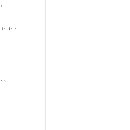
es
ofondir son
GEMS